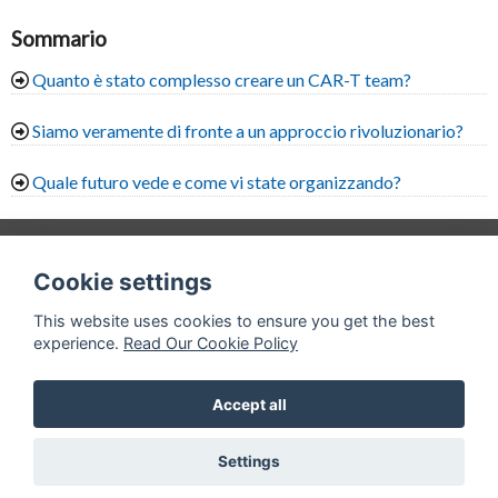
Sommario
Quanto è stato complesso creare un CAR-T team?
Siamo veramente di fronte a un approccio rivoluzionario?
Quale futuro vede e come vi state organizzando?
©
Accademia Nazionale di Medicina
|
Webmaster
|
Cookie settings
Privacy policy
| Realizzato da
This website uses cookies to ensure you get the best
experience.
Read Our Cookie Policy
Torna su
Accept all
Settings