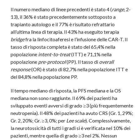
Il numero mediano di linee precedenti è stato 4 (
range
, 2-
13), il 36% è stato precedentemente sottoposto a
trapianto autologo e il 77% è risultato refrattario
all’ultima linea di terapia. Il 43% ha eseguito terapia
bridge
fra la linfocitoaferesi e l’infusione delle CAR-T. Il
tasso di risposta completa è stato del 65,4% nella
popolazione
intent-to-treat
(ITT) e 71,1% nella
popolazione
pre-protocol
(PP). Il tasso di
overall
response
(OR) è stato di 82,7% nella popolazione ITT e
del 84,8% nella popolazione PP.
Il tempo mediano di risposta, la PFS mediana e la OS
mediana non sono raggiunte. Il 69% dei pazienti ha
sviluppato eventi avversi di grado ≥3 (più frequentemente
neutropenia). Il 48% dei pazienti ha avuto CRS (Gr. 1, 29%;
Gr. 2, 20%; Gr. ≥3, 0%; per
Lee scale
). Complessivamente,
la neurotossicità di tutti i gradi si è verificata nel 10% dei
pazienti, mentre quella di grado ≥3 nel 2%. Nessun