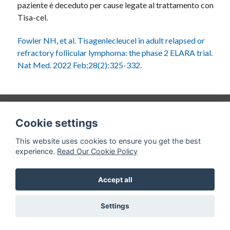
paziente è deceduto per cause legate al trattamento con
Tisa-cel.
Fowler NH, et al. Tisagenlecleucel in adult relapsed or
refractory follicular lymphoma: the phase 2 ELARA trial.
Nat Med. 2022 Feb;28(2):325-332.
©
Accademia Nazionale di Medicina
|
Webmaster
|
Cookie settings
Privacy policy
| Realizzato da
This website uses cookies to ensure you get the best
experience.
Read Our Cookie Policy
Torna su
Accept all
Settings