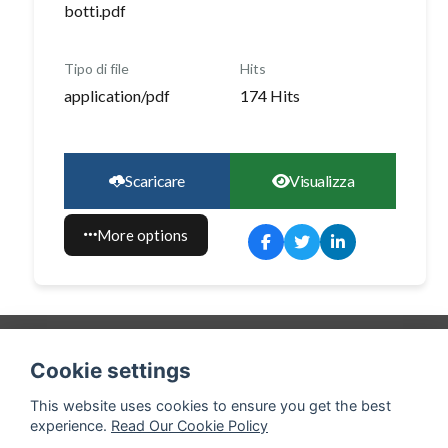
botti.pdf
Tipo di file
Hits
application/pdf
174 Hits
Scaricare
Visualizza
More options
©
Accademia Nazionale di Medicina
|
Webmaster
|
Cookie settings
Privacy policy
| Realizzato da
This website uses cookies to ensure you get the best
experience.
Read Our Cookie Policy